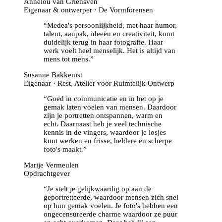
Annelou van Griensven
Eigenaar & ontwerper · De Vormforensen
“
Medea's persoonlijkheid, met haar humor,
talent, aanpak, ideeën en creativiteit, komt
duidelijk terug in haar fotografie. Haar
werk voelt heel menselijk. Het is altijd van
mens tot mens.
”
Susanne Bakkenist
Eigenaar · Rest, Atelier voor Ruimtelijk Ontwerp
“
Goed in communicatie en in het op je
gemak laten voelen van mensen. Daardoor
zijn je portretten ontspannen, warm en
echt. Daarnaast heb je veel technische
kennis in de vingers, waardoor je losjes
kunt werken en frisse, heldere en scherpe
foto's maakt.
”
Marije Vermeulen
Opdrachtgever
“
Je stelt je gelijkwaardig op aan de
geportretteerde, waardoor mensen zich snel
op hun gemak voelen. Je foto's hebben een
ongecensureerde charme waardoor ze puur