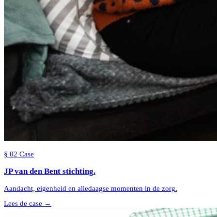
§
02
Case
JP van den Bent
stichting
.
Aandacht, eigenheid en alledaagse momenten in de zorg.
Lees de case →