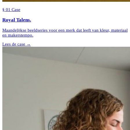
§
01
Case
Royal
Talens
.
Maandelijkse beeldseries voor een merk dat leeft van kleur, materiaal
en makerstempo.
Lees de case →