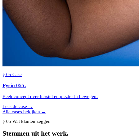
§
05
Case
Fysio
055
.
Beeldconcept over herstel en plezier in bewegen.
Lees de case →
Alle cases bekijken →
§ 05 Wat klanten zeggen
Stemmen
uit het werk.