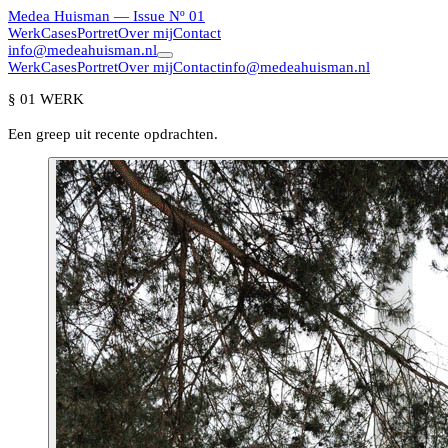
Medea Huisman
— Issue Nº 01
Werk
Cases
Portret
Over mij
Contact
info@medeahuisman.nl
Werk
Cases
Portret
Over mij
Contact
info@medeahuisman.nl
§ 01 WERK
Een greep uit recente opdrachten.