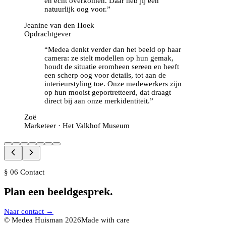
en echt overkomen. Daar heb jij een
natuurlijk oog voor.
”
Jeanine van den Hoek
Opdrachtgever
“
Medea denkt verder dan het beeld op haar
camera: ze stelt modellen op hun gemak,
houdt de situatie eromheen sereen en heeft
een scherp oog voor details, tot aan de
interieurstyling toe. Onze medewerkers zijn
op hun mooist geportretteerd, dat draagt
direct bij aan onze merkidentiteit.
”
Zoë
Marketeer · Het Valkhof Museum
§ 06 Contact
Plan een
beeldgesprek.
Naar contact →
© Medea Huisman
2026
Made with care