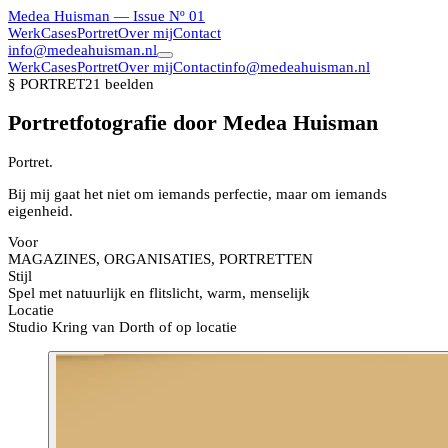
Medea Huisman
— Issue Nº 01
Werk
Cases
Portret
Over mij
Contact
info@medeahuisman.nl
Werk
Cases
Portret
Over mij
Contact
info@medeahuisman.nl
§ PORTRET
21
beelden
Portretfotografie door Medea Huisman
Portret
.
Bij mij gaat het niet om iemands perfectie, maar om iemands
eigenheid.
Voor
MAGAZINES, ORGANISATIES, PORTRETTEN
Stijl
Spel met natuurlijk en flitslicht, warm, menselijk
Locatie
Studio Kring van Dorth of op locatie