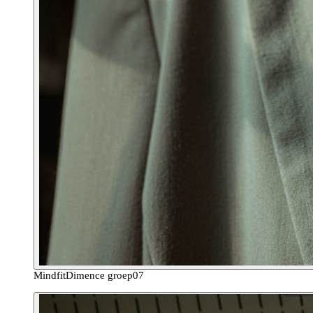
Mindfit
Dimence groep
07