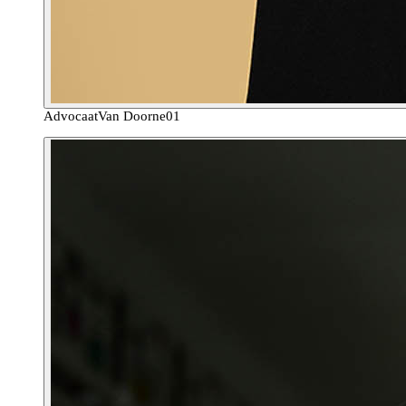
Advocaat
Van Doorne
01