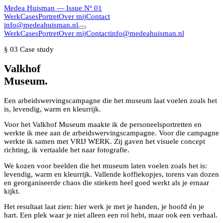
Medea Huisman
— Issue Nº 01
Werk
Cases
Portret
Over mij
Contact
info@medeahuisman.nl
Werk
Cases
Portret
Over mij
Contact
info@medeahuisman.nl
§ 03 Case study
Valkhof
Museum.
Een arbeidswervingscampagne die het museum laat voelen zoals het
is, levendig, warm en kleurrijk.
Voor het Valkhof Museum maakte ik de personeelsportretten en
werkte ik mee aan de arbeidswervingscampagne. Voor die campagne
werkte ik samen met VRIJ WERK. Zij gaven het visuele concept
richting, ik vertaalde het naar fotografie.
We kozen voor beelden die het museum laten voelen zoals het is:
levendig, warm en kleurrijk. Vallende koffiekopjes, torens van dozen
en georganiseerde chaos die stiekem heel goed werkt als je ernaar
kijkt.
Het resultaat laat zien: hier werk je met je handen, je hoofd én je
hart. Een plek waar je niet alleen een rol hebt, maar ook een verhaal.